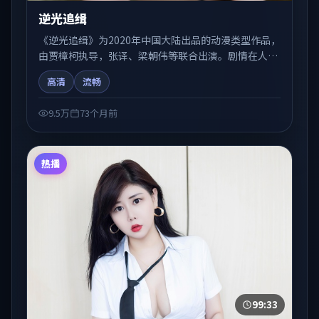
逆光追缉
《逆光追缉》为2020年中国大陆出品的动漫类型作品，
由贾樟柯执导，张译、梁朝伟等联合出演。剧情在人物
弧光与节奏推进中展开，兼具叙事张力与视听质感。适
高清
流畅
合关注国产在线观看、热播国产剧与院线佳片的观众收
藏与检索延伸。
9.5万
73个月前
热播
99:33