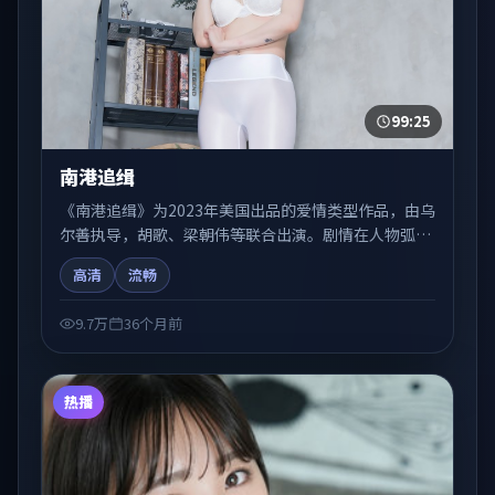
99:25
南港追缉
《南港追缉》为2023年美国出品的爱情类型作品，由乌
尔善执导，胡歌、梁朝伟等联合出演。剧情在人物弧光
与节奏推进中展开，兼具叙事张力与视听质感。可与站
高清
流畅
内国产剧、电影、综艺片单交叉检索，便于「国产在线
观看」场景下的类型发现。
9.7万
36个月前
热播