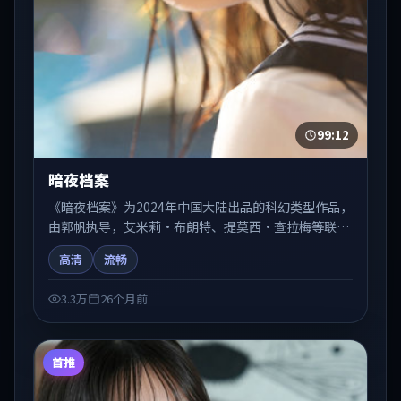
99:12
暗夜档案
《暗夜档案》为2024年中国大陆出品的科幻类型作品，
由郭帆执导，艾米莉·布朗特、提莫西·查拉梅等联合
出演。剧情在人物弧光与节奏推进中展开，兼具叙事张
高清
流畅
力与视听质感。适合关注国产在线观看、热播国产剧与
院线佳片的观众收藏与检索延伸。
3.3万
26个月前
首推