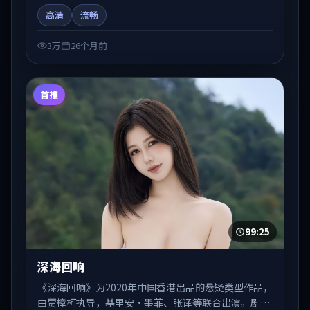
节奏推进中展开，兼具叙事张力与视听质感。可与站内
高清
流畅
国产剧、电影、综艺片单交叉检索，便于「国产在线观
看」场景下的类型发现。
3万
26个月前
首推
99:25
深海回响
《深海回响》为2020年中国香港出品的悬疑类型作品，
由贾樟柯执导，基里安·墨菲、张译等联合出演。剧情