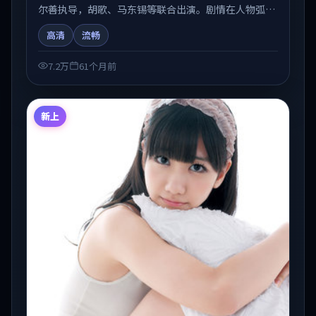
尔善执导，胡歌、马东锡等联合出演。剧情在人物弧光
与节奏推进中展开，兼具叙事张力与视听质感。可与站
高清
流畅
内国产剧、电影、综艺片单交叉检索，便于「国产在线
观看」场景下的类型发现。
7.2万
61个月前
新上