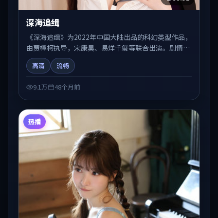
深海追缉
《深海追缉》为2022年中国大陆出品的科幻类型作品，
由贾樟柯执导，宋康昊、易烊千玺等联合出演。剧情在
人物弧光与节奏推进中展开，兼具叙事张力与视听质
高清
流畅
感。适合关注国产在线观看、热播国产剧与院线佳片的
观众收藏与检索延伸。
9.1万
48个月前
热播