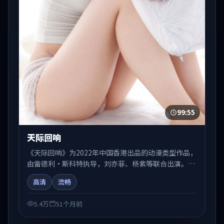
99:55
天际回响
《天际回响》为2022年中国香港出品的动漫类型作品，
由雷德利·斯科特执导，刘亦菲、杨紫等联合出演。剧
情在人物弧光与节奏推进中展开，兼具叙事张力与视听
高清
流畅
质感。适合关注国产在线观看、热播国产剧与院线佳片
的观众收藏与检索延伸。
5.4万
51个月前