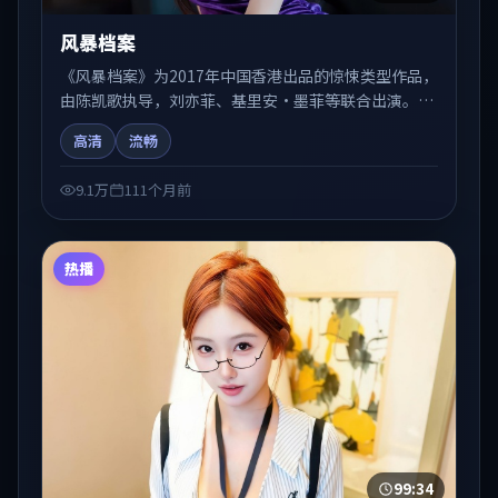
风暴档案
《风暴档案》为2017年中国香港出品的惊悚类型作品，
由陈凯歌执导，刘亦菲、基里安·墨菲等联合出演。剧
情在人物弧光与节奏推进中展开，兼具叙事张力与视听
高清
流畅
质感。适合关注国产在线观看、热播国产剧与院线佳片
的观众收藏与检索延伸。
9.1万
111个月前
热播
99:34