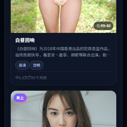
99:40
白昼回响
《白昼回响》为2018年中国香港出品的犯罪类型作品，
由陈凯歌执导，基里安·墨菲、胡歌等联合出演。剧情
在人物弧光与节奏推进中展开，兼具叙事张力与视听质
高清
流畅
感。适合关注国产在线观看、热播国产剧与院线佳片的
观众收藏与检索延伸。
1.5万
97个月前
新上