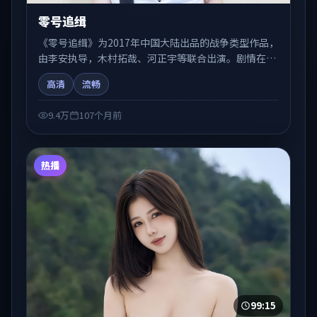
零号追缉
《零号追缉》为2017年中国大陆出品的战争类型作品，
由李安执导，木村拓哉、河正宇等联合出演。剧情在人
物弧光与节奏推进中展开，兼具叙事张力与视听质感。
高清
流畅
适合关注国产在线观看、热播国产剧与院线佳片的观众
收藏与检索延伸。
9.4万
107个月前
热播
99:15