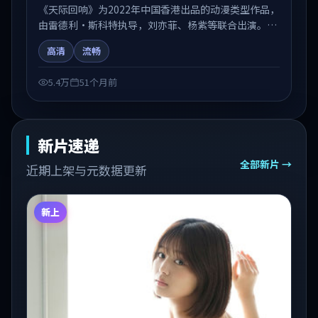
《天际回响》为2022年中国香港出品的动漫类型作品，
由雷德利·斯科特执导，刘亦菲、杨紫等联合出演。剧
情在人物弧光与节奏推进中展开，兼具叙事张力与视听
高清
流畅
质感。适合关注国产在线观看、热播国产剧与院线佳片
的观众收藏与检索延伸。
5.4万
51个月前
新片速递
全部新片 →
近期上架与元数据更新
新上