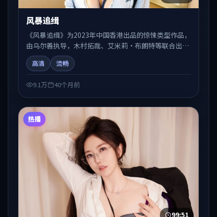
风暴追缉
《风暴追缉》为2023年中国香港出品的惊悚类型作品，
由乌尔善执导，木村拓哉、艾米莉·布朗特等联合出
演。剧情在人物弧光与节奏推进中展开，兼具叙事张力
高清
流畅
与视听质感。适合关注国产在线观看、热播国产剧与院
线佳片的观众收藏与检索延伸。
9.1万
40个月前
热播
99:51