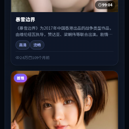
99:04
暴雪边界
《暴雪边界》为2017年中国香港出品的战争类型作品，
由维伦纽瓦执导，赞达亚、梁朝伟等联合出演。剧情在
人物弧光与节奏推进中展开，兼具叙事张力与视听质
高清
流畅
感。适合关注国产在线观看、热播国产剧与院线佳片的
观众收藏与检索延伸。
2.6万
109个月前
首推