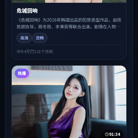
危城回响
《危城回响》为2016年韩国出品的犯罪类型作品，由陈
凯歌执导，周冬雨、李秉宪等联合出演。剧情在人物弧
光与节奏推进中展开，兼具叙事张力与视听质感。可与
高清
流畅
站内国产剧、电影、综艺片单交叉检索，便于「国产在
线观看」场景下的类型发现。
9.4万
121个月前
热播
91:34