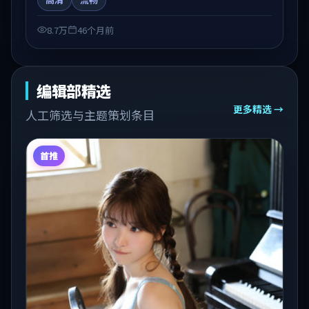
注国产在线观看、热播国产剧与院线佳片的观众收藏与
检索延伸。
8.7万
46个月前
编辑部精选
更多精选 →
人工筛选与主题策划条目
首推