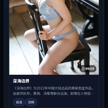
99:59
深海边界
《深海边界》为2022年中国大陆出品的悬疑类型作品，
由娄烨执导，黄渤、汤唯等联合出演。剧情在人物弧光
与节奏推进中展开，兼具叙事张力与视听质感。适合关
高清
流畅
注国产在线观看、热播国产剧与院线佳片的观众收藏与