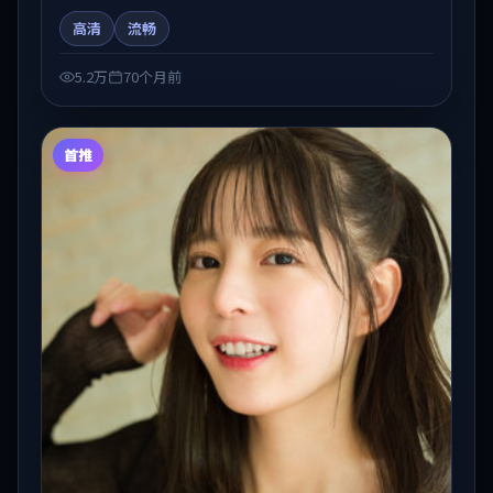
在人物弧光与节奏推进中展开，兼具叙事张力与视听质
高清
流畅
感。适合关注国产在线观看、热播国产剧与院线佳片的
观众收藏与检索延伸。
5.2万
70个月前
首推