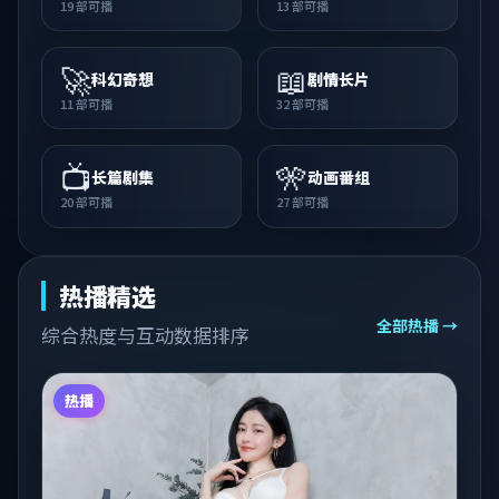
19
部可播
13
部可播
🚀
📖
科幻奇想
剧情长片
11
部可播
32
部可播
📺
🎌
长篇剧集
动画番组
20
部可播
27
部可播
热播精选
全部热播 →
综合热度与互动数据排序
热播