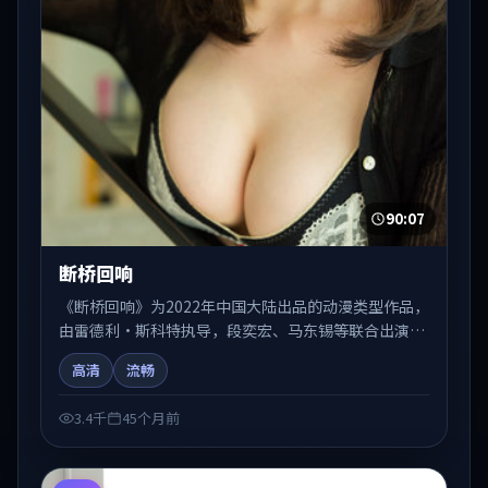
90:07
断桥回响
《断桥回响》为2022年中国大陆出品的动漫类型作品，
由雷德利·斯科特执导，段奕宏、马东锡等联合出演。
剧情在人物弧光与节奏推进中展开，兼具叙事张力与视
高清
流畅
听质感。适合关注国产在线观看、热播国产剧与院线佳
片的观众收藏与检索延伸。
3.4千
45个月前