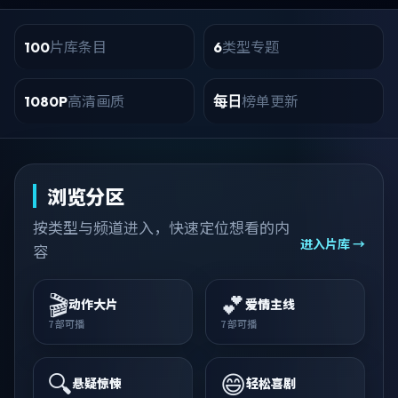
片库条目
类型专题
100
6
高清画质
榜单更新
1080P
每日
浏览分区
按类型与频道进入，快速定位想看的内
进入片库 →
容
🎬
💕
动作大片
爱情主线
7
部可播
7
部可播
🔍
😄
悬疑惊悚
轻松喜剧