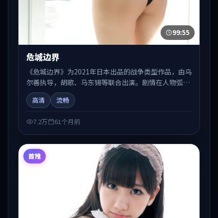
99:55
危城边界
《危城边界》为2021年日本出品的战争类型作品，由乌
尔善执导，胡歌、马东锡等联合出演。剧情在人物弧光
与节奏推进中展开，兼具叙事张力与视听质感。可与站
高清
流畅
内国产剧、电影、综艺片单交叉检索，便于「国产在线
观看」场景下的类型发现。
7.2万
61个月前
首推