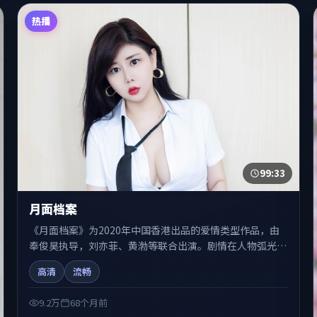
热播
99:33
月面档案
《月面档案》为2020年中国香港出品的爱情类型作品，由
奉俊昊执导，刘亦菲、黄渤等联合出演。剧情在人物弧光与
节奏推进中展开，兼具叙事张力与视听质感。适合关注国产
高清
流畅
在线观看、热播国产剧与院线佳片的观众收藏与检索延伸。
9.2万
68个月前