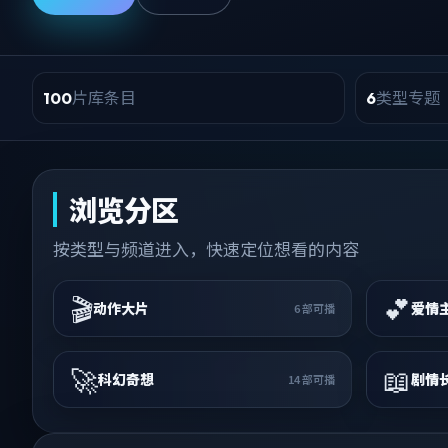
片库条目
类型专题
100
6
浏览分区
按类型与频道进入，快速定位想看的内容
🎬
💕
动作大片
爱情
6
部可播
🚀
📖
科幻奇想
剧情
14
部可播