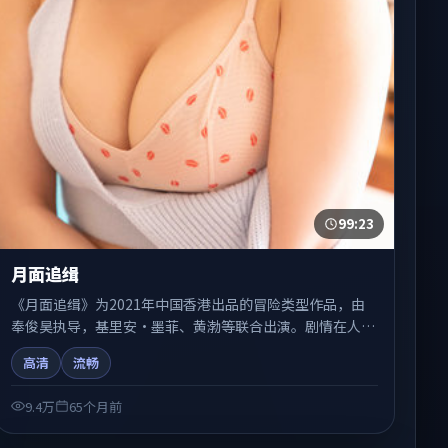
99:23
月面追缉
《月面追缉》为2021年中国香港出品的冒险类型作品，由
奉俊昊执导，基里安·墨菲、黄渤等联合出演。剧情在人物
弧光与节奏推进中展开，兼具叙事张力与视听质感。适合关
高清
流畅
注国产在线观看、热播国产剧与院线佳片的观众收藏与检索
延伸。
9.4万
65个月前