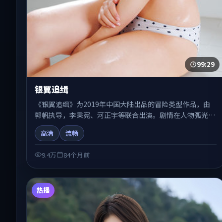
99:29
银翼追缉
《银翼追缉》为2019年中国大陆出品的冒险类型作品，由
郭帆执导，李秉宪、河正宇等联合出演。剧情在人物弧光与
节奏推进中展开，兼具叙事张力与视听质感。适合关注国产
高清
流畅
在线观看、热播国产剧与院线佳片的观众收藏与检索延伸。
9.4万
84个月前
热播