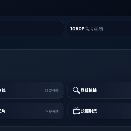
高清画质
1080P
🔍
主线
悬疑惊悚
13
部可播
📺
长片
长篇剧集
27
部可播