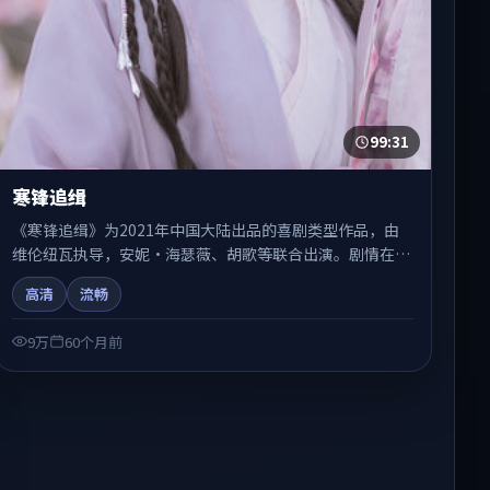
99:31
寒锋追缉
《寒锋追缉》为2021年中国大陆出品的喜剧类型作品，由
维伦纽瓦执导，安妮·海瑟薇、胡歌等联合出演。剧情在人
物弧光与节奏推进中展开，兼具叙事张力与视听质感。适合
高清
流畅
关注国产在线观看、热播国产剧与院线佳片的观众收藏与检
索延伸。
9万
60个月前