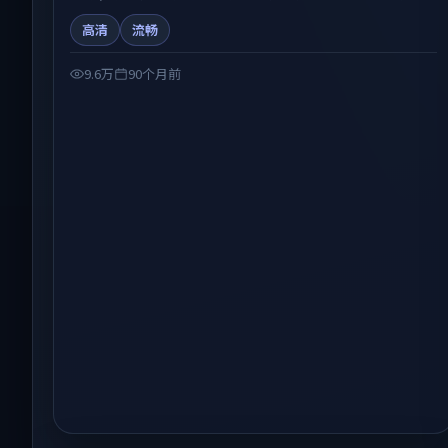
推进中展开，兼具叙事张力与视听质感。可与站内国产剧、
高清
流畅
电影、综艺片单交叉检索，便于「国产在线观看」场景下的
类型发现。
9.6万
90个月前