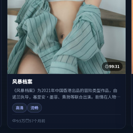
99:31
风暴档案
《风暴档案》为2021年中国香港出品的冒险类型作品，由
诺兰执导，基里安·墨菲、黄渤等联合出演。剧情在人物弧
光与节奏推进中展开，兼具叙事张力与视听质感。适合关注
高清
流畅
国产在线观看、热播国产剧与院线佳片的观众收藏与检索延
伸。
9.5万
57个月前