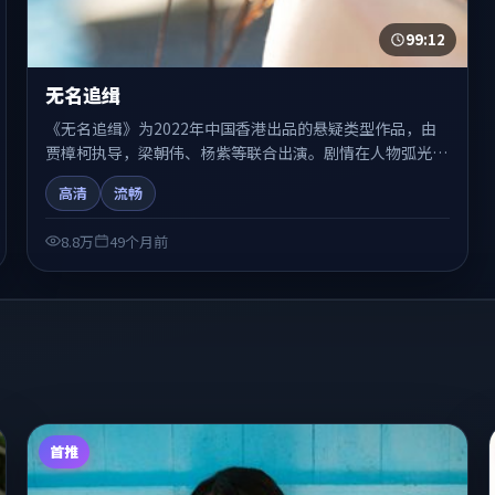
99:12
无名追缉
《无名追缉》为2022年中国香港出品的悬疑类型作品，由
贾樟柯执导，梁朝伟、杨紫等联合出演。剧情在人物弧光与
节奏推进中展开，兼具叙事张力与视听质感。适合关注国产
高清
流畅
在线观看、热播国产剧与院线佳片的观众收藏与检索延伸。
8.8万
49个月前
首推