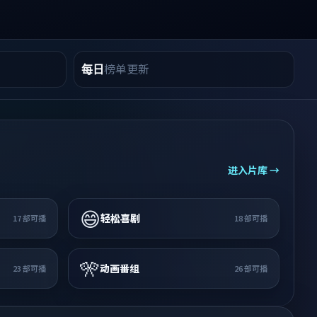
榜单更新
每日
进入片库 →
😄
轻松喜剧
17
部可播
18
部可播
🎌
动画番组
23
部可播
26
部可播