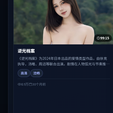
99:15
逆光档案
《逆光档案》为2024年日本出品的爱情类型作品，由徐克
执导，汤唯、周迅等联合出演。剧情在人物弧光与节奏推进
中展开，兼具叙事张力与视听质感。可与站内国产剧、电
高清
流畅
影、综艺片单交叉检索，便于「国产在线观看」场景下的类
型发现。
8.9万
30个月前