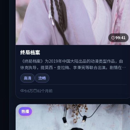
99:41
终局档案
《终局档案》为2019年中国大陆出品的动漫类型作品，由
徐克执导，提莫西·查拉梅、李秉宪等联合出演。剧情在人
物弧光与节奏推进中展开，兼具叙事张力与视听质感。适合
高清
流畅
关注国产在线观看、热播国产剧与院线佳片的观众收藏与检
索延伸。
9.6万
82个月前
热播