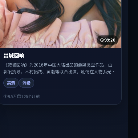
99:20
焚城回响
《焚城回响》为2016年中国大陆出品的悬疑类型作品，由
郭帆执导，木村拓哉、黄渤等联合出演。剧情在人物弧光与
节奏推进中展开，兼具叙事张力与视听质感。适合关注国产
高清
流畅
在线观看、热播国产剧与院线佳片的观众收藏与检索延伸。
9.5万
126个月前