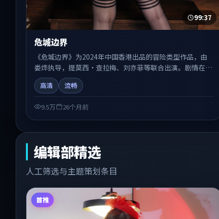
99:37
危城边界
《危城边界》为2024年中国香港出品的冒险类型作品，由
娄烨执导，提莫西·查拉梅、刘亦菲等联合出演。剧情在人
物弧光与节奏推进中展开，兼具叙事张力与视听质感。适合
高清
流畅
关注国产在线观看、热播国产剧与院线佳片的观众收藏与检
索延伸。
9.5万
26个月前
编辑部精选
人工筛选与主题策划条目
首推