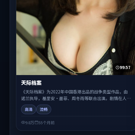
99:57
天际档案
《天际档案》为2022年中国香港出品的战争类型作品，由
诺兰执导，基里安·墨菲、周冬雨等联合出演。剧情在人物
弧光与节奏推进中展开，兼具叙事张力与视听质感。适合关
高清
流畅
注国产在线观看、热播国产剧与院线佳片的观众收藏与检索
延伸。
9.8万
55个月前