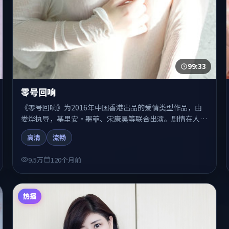
99:33
零号回响
《零号回响》为2016年中国香港出品的爱情类型作品，由
娄烨执导，基里安·墨菲、宋康昊等联合出演。剧情在人物
弧光与节奏推进中展开，兼具叙事张力与视听质感。适合关
高清
流畅
注国产在线观看、热播国产剧与院线佳片的观众收藏与检索
延伸。
9.5万
120个月前
热播