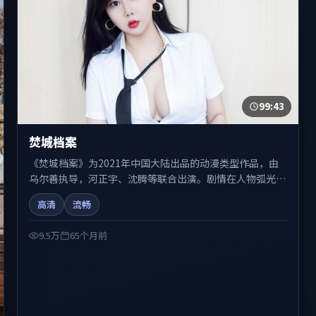
99:43
焚城档案
《焚城档案》为2021年中国大陆出品的动漫类型作品，由
乌尔善执导，河正宇、沈腾等联合出演。剧情在人物弧光与
节奏推进中展开，兼具叙事张力与视听质感。适合关注国产
高清
流畅
在线观看、热播国产剧与院线佳片的观众收藏与检索延伸。
9.5万
65个月前