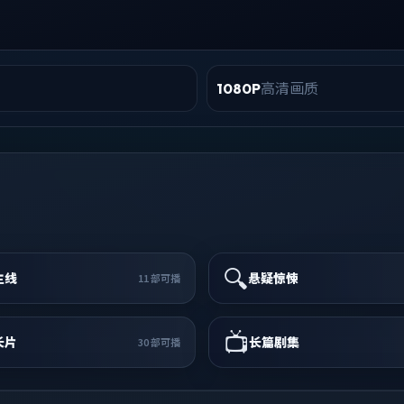
高清画质
1080P
🔍
主线
悬疑惊悚
11
部可播
📺
长片
长篇剧集
30
部可播