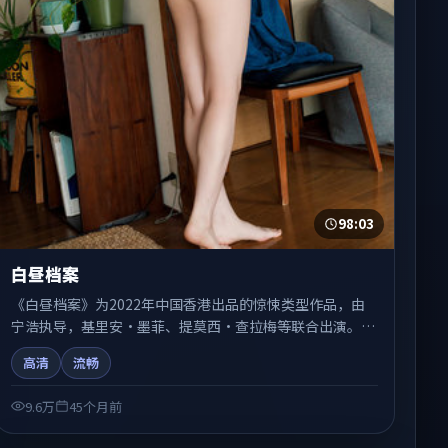
98:03
白昼档案
《白昼档案》为2022年中国香港出品的惊悚类型作品，由
宁浩执导，基里安·墨菲、提莫西·查拉梅等联合出演。剧
情在人物弧光与节奏推进中展开，兼具叙事张力与视听质
高清
流畅
感。适合关注国产在线观看、热播国产剧与院线佳片的观众
收藏与检索延伸。
9.6万
45个月前