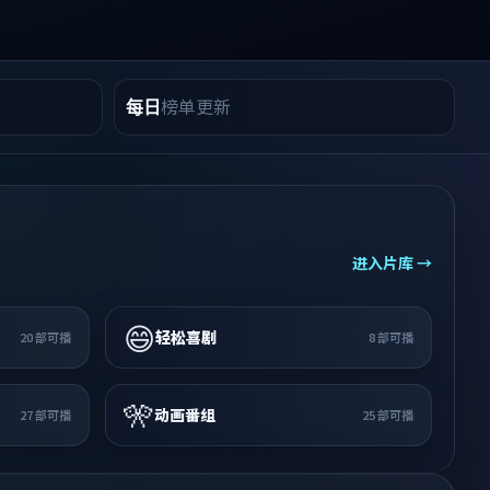
榜单更新
每日
进入片库 →
😄
轻松喜剧
20
部可播
8
部可播
🎌
动画番组
27
部可播
25
部可播