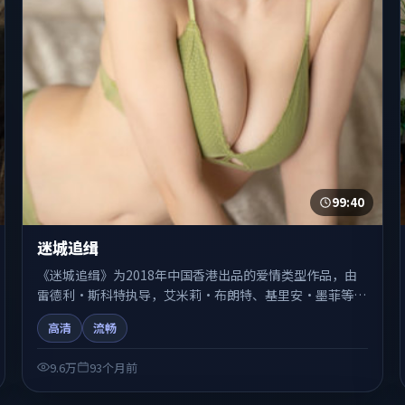
99:40
迷城追缉
《迷城追缉》为2018年中国香港出品的爱情类型作品，由
雷德利·斯科特执导，艾米莉·布朗特、基里安·墨菲等联
合出演。剧情在人物弧光与节奏推进中展开，兼具叙事张力
高清
流畅
与视听质感。适合关注国产在线观看、热播国产剧与院线佳
片的观众收藏与检索延伸。
9.6万
93个月前