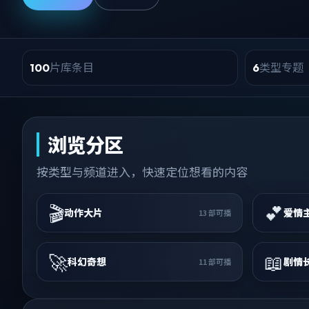
片库条目
类型专题
100
6
浏览分区
按类型与频道进入，快速定位想看的内容
🎬
💕
动作大片
爱情
13
部可播
🚀
📖
科幻奇想
剧情
11
部可播